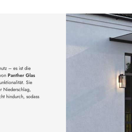
utz – es ist die
 von
Panther Glas
nktionalität. Sie
or Niederschlag,
icht hindurch, sodass