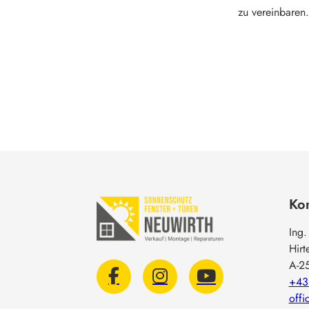
zu vereinbaren.
Kon
Ing.
Hirt
A-2
+43
offi